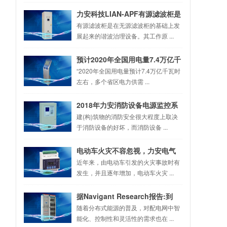
力安科技LIAN-APF有源滤波柜是
理想的滤波设备之一
有源滤波柜是在无源滤波柜的基础上发
展起来的谐波治理设备。其工作原 ...
预计2020年全国用电量7.4万亿千
瓦时 多省区趋紧
“2020年全国用电量预计7.4万亿千瓦时
左右，多个省区电力供需 ...
2018年力安消防设备电源监控系
统的组成及安装
建(构)筑物的消防安全很大程度上取决
于消防设备的好坏，而消防设备 ...
电动车火灾不容忽视，力安电气
火灾监控系统来帮忙
近年来，由电动车引发的火灾事故时有
发生，并且逐年增加，电动车火灾 ...
据Navigant Research报告:到
2027年电网边缘计算和分布式智
随着分布式能源的普及，对配电网中智
能化、控制性和灵活性的需求也在 ...
能市场将达65亿美元