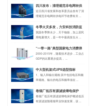
四川发布：清理规范非电网转供
电环节收费有关事项(征求意见稿)
近日四川省发展和改革委员会发布了清
理规范非电网转供电环节收费有关 ...
冬季火灾多发，力安科技消防监
控设备成解决之道
我国冬季降水少，天干物燥，加上居民
用电量增大，是一年中最易发生火 ...
“一带一路”典型国家电力消费弹
性系数
2000-2015年，随着技术进步，工业占
GDP的比重逐步提高， ...
中大型机架式UPS选型指标
1、输入和输出规格:其中包括电压和频
率规格。输出的电压和频率须在 ...
卷烟厂低压有源滤波继电保护
卷烟厂低压有源滤波继电保护概述低压
有源滤波随着烟草业快速发展，设 ...