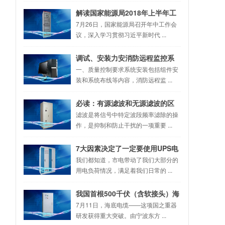
解读国家能源局2018年上半年工
作综述
7月26日，国家能源局召开年中工作会
议，深入学习贯彻习近平新时代 ...
调试、安装力安消防远程监控系
统需要掌握的几个关键因素
一、质量控制要求系统安装包括组件安
装和系统布线等内容，消防远程监 ...
必读：有源滤波和无源滤波的区
别
滤波是将信号中特定波段频率滤除的操
作，是抑制和防止干扰的一项重要 ...
7大因素决定了一定要使用UPS电
源和EPS电源，电气人都知道！
我们都知道，市电带动了我们大部分的
用电负荷情况，满足着我们日常的 ...
我国首根500千伏（含软接头）海
缆刷新世界纪录
7月11日，海底电缆——这项国之重器
研发获得重大突破。由宁波东方 ...