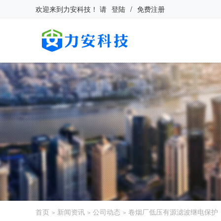
欢迎来到
力安科技
！
请
登陆
/
免费注册
首页
新闻资讯
公司动态
卷烟厂低压有源滤波继电保护
>
>
>