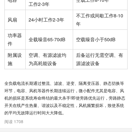
工作2-3年
不工作或间歇工作8-10
风扇
24小时工作2-3年
年
功率器
全载噪音65-70dB
空载噪音小于50dB
件
附属设
空调、有源滤波均
后备运行无需空调、有
施
为高耗能设备
源滤波设备
全负载电流长期通过整流、滤波、逆变、隔离变压器、静态切换等
环节，电容、风机等器件长期连续运行，微小配件尤其是电容、风
机的损坏是系统寿命终结的最大杀手!即使旁路优先运行，旁路静态
开关在线产生热量、谐波以及不稳定性，风机频繁损坏，致使系统
的平均无故障运行时间大大降低。
阅读 1708