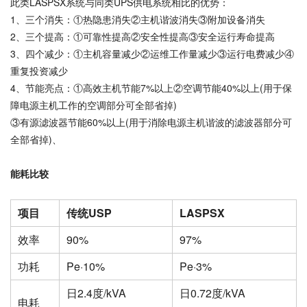
此类LASPSX系统与同类UPS供电系统相比的优势：
1、三个消失：①热隐患消失②主机谐波消失③附加设备消失
2、三个提高：①可靠性提高②安全性提高③安全运行寿命提高
3、四个减少：①主机容量减少②运维工作量减少③运行电费减少④
重复投资减少
4、节能亮点：①高效主机节能7%以上②空调节能40%以上(用于保
障电源主机工作的空调部分可全部省掉)
③有源滤波器节能60%以上(用于消除电源主机谐波的滤波器部分可
全部省掉)、
能耗比较
项目
传统USP
LASPSX
效率
90%
97%
功耗
Pe·10%
Pe·3%
日2.4度/kVA
日0.72度/kVA
电耗